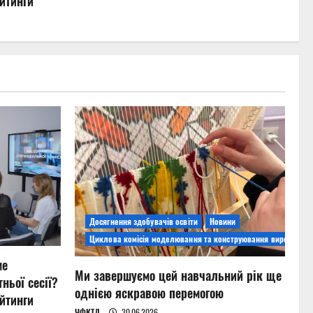
йтинги
Досягнення здобувачів освіти
Новини
Циклова комісія моделювання та конструювання виробів
ме
Ми завершуємо цей навчальний рік ще
ньої сесії?
однією яскравою перемогою
йтинги
ЧФКТД
30.06.2026