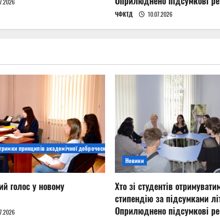
Оприлюднено підсумкові ре
7.2026
ЧФКТД
10.07.2026
дтримки принципів академічної доброчесності
Новини
ий голос у новому
Хто зі студентів отримувати
стипендію за підсумками літ
Оприлюднено підсумкові ре
7.2026