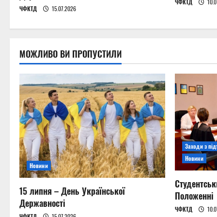
ЧФКТД
10.0
i
ЧФКТД
15.07.2026
o
n
МОЖЛИВО ВИ ПРОПУСТИЛИ
Заходи з пі
Новини
Новини
Студентськ
15 липня – День Української
Положенні
Державності
ЧФКТД
10.0
ЧФКТД
15.07.2026