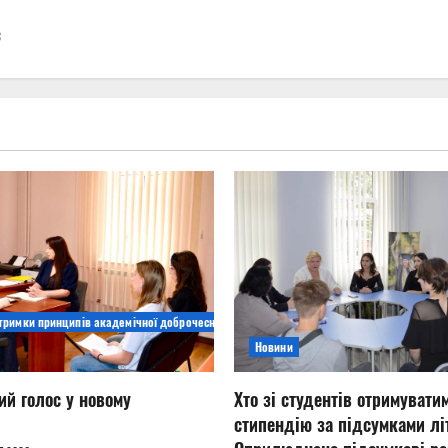
c
дтримки принципів академічної доброчесності
Новини
ий голос у новому
Хто зі студентів отримувати
стипендію за підсумками літ