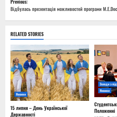
P
Previous:
Відбулась презентація можливостей програми M.E.Do
o
s
t
RELATED STORIES
n
a
v
i
Заходи з пі
g
Новини
Новини
a
Студентськ
15 липня – День Української
t
Положенні
Державності