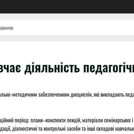
цівників
вчає діяльність педагогі
ально-методичним забезпеченням дисциплін, які викладають педа
ійний період: плани–конспекти лекцій, матеріали семінарських і
ндації, діагностичні та контрольні засоби та інші складові навча