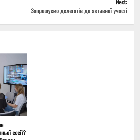
Next:
Запрошуємо делегатів до активної участі
ме
ньої сесії?