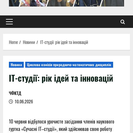
Primary
Menu
Home
Новини
ІТ-студії: рік ідей та інновацій
Новини
Циклова комісія природничо-математичних дисциплін
ІТ-студії: рік ідей та інновацій
ЧФКТД
10.06.2026
10 червня відбулося урочисте засідання членів наукового
гуртка «Сучасні ІТ–студії», який здійснював свою роботу