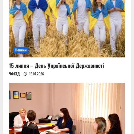
g
a
t
i
Новини
o
n
15 липня – День Української Державності
ЧФКТД
15.07.2026