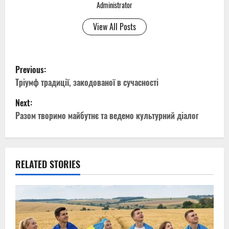
Administrator
View All Posts
P
Previous:
o
Тріумф традиції, закодованої в сучасності
Next:
s
Разом творимо майбутнє та ведемо культурний діалог
t
n
RELATED STORIES
a
v
i