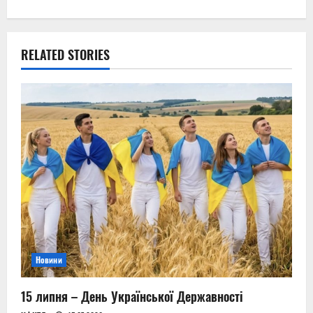
n
a
RELATED STORIES
v
i
g
a
t
i
o
Новини
n
15 липня – День Української Державності