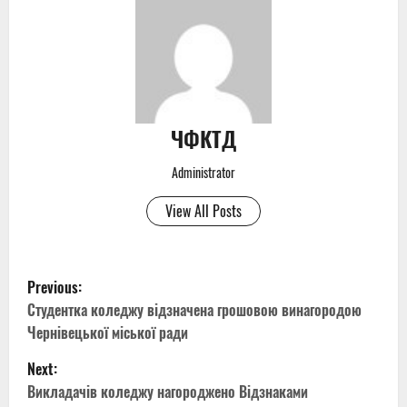
ЧФКТД
Administrator
View All Posts
P
Previous:
o
Студентка коледжу відзначена грошовою винагородою
Чернівецької міської ради
s
Next:
t
Викладачів коледжу нагороджено Відзнаками