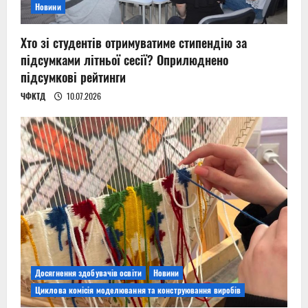
Новини
Хто зі студентів отримуватиме стипендію за
підсумками літньої сесії? Оприлюднено
підсумкові рейтинги
ЧФКТД
10.07.2026
Досягнення здобувачів освіти
Новини
Циклова комісія моделювання та конструювання виробів