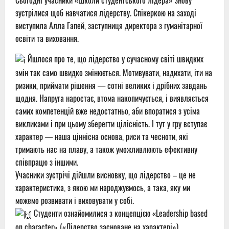
Сьогодні учасники «Школи студентського лідера» знову
зустрілися щоб навчатися лідерству. Спікеркою на заході
виступила Алла Гапей, заступниця директора з гуманітарної
освіти та виховання.
Йшлося про те, що лідерство у сучасному світі швидких
змін так само швидко змінюється. Мотивувати, надихати, іти на
ризики, приймати рішення — сотні великих і дрібних завдань
щодня. Напруга наростає, втома накопичується, і виявляється
самих компетенцій вже недостатньо, аби впоратися з усіма
викликами і при цьому зберегти цілісність. І тут у гру вступає
характер — наша ціннісна основа, риси та чесноти, які
тримають нас на плаву, а також уможливлюють ефективну
співпрацю з іншими.
Учасники зустрічі дійшли висновку, що лідерство – це не
характеристика, з якою ми народжуємось, а така, яку ми
можемо розвивати і виховувати у собі.
Студенти ознайомилися з концепцією «Leadership based
on character» («Лідерство засноване на характері»),