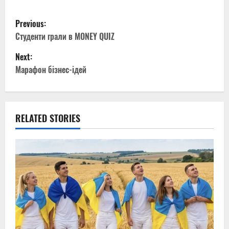
P
Previous:
o
Студенти грали в MONEY QUIZ
Next:
s
Марафон бізнес-ідей
t
n
RELATED STORIES
a
v
i
g
a