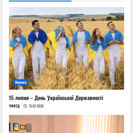
ми
усвідомлюємо
справжню
ціну
нашої
незалежності
Новини
15 липня – День Української Державності
ЧФКТД
15.07.2026