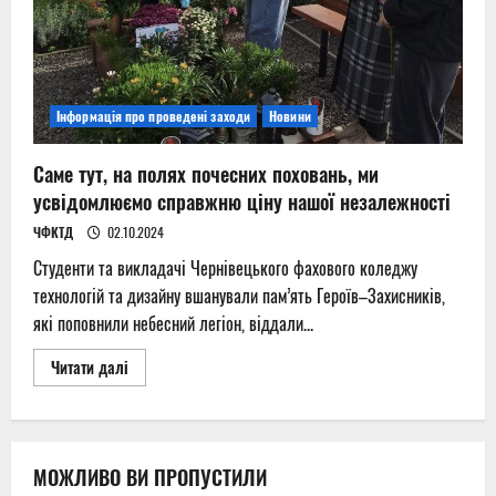
Інформація про проведені заходи
Новини
Саме тут, на полях почесних поховань, ми
усвідомлюємо справжню ціну нашої незалежності
ЧФКТД
02.10.2024
Студенти та викладачі Чернівецького фахового коледжу
технологій та дизайну вшанували пам’ять Героїв–Захисників,
які поповнили небесний легіон, віддали...
Read
Читати далі
more
about
Саме
тут,
на
полях
МОЖЛИВО ВИ ПРОПУСТИЛИ
почесних
поховань,