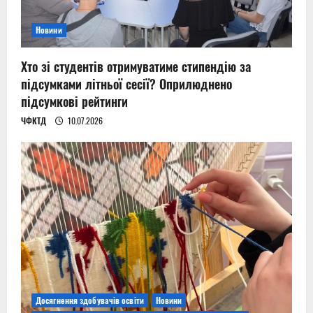
Новини
Хто зі студентів отримуватиме стипендію за
підсумками літньої сесії? Оприлюднено
підсумкові рейтинги
ЧФКТД
10.07.2026
Досягнення здобувачів освіти
Новини