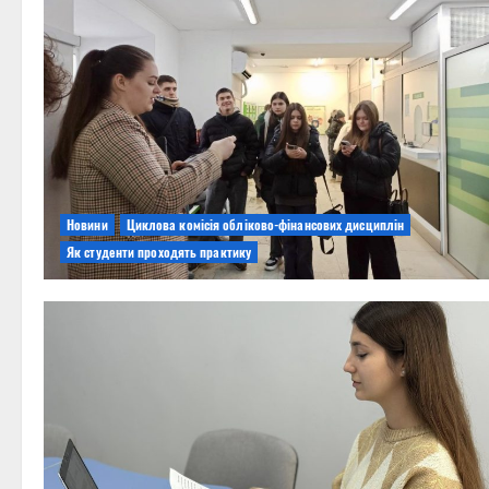
Новини
Циклова комісія обліково-фінансових дисциплін
Як студенти проходять практику