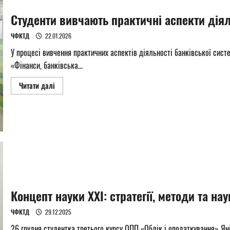
Студенти вивчають практичні аспекти діял
ЧФКТД
22.01.2026
У процесі вивчення практичних аспектів діяльності банківської сист
«Фінанси, банківська...
Read
Читати далі
more
about
Студенти
вивчають
практичні
аспекти
діяльності
банківської
системи
Концепт науки ХХІ: стратегії, методи та на
ЧФКТД
29.12.2025
26 грудня студентка третього курсу ОПП «Облік і оподаткування» Янін