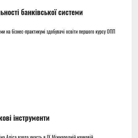
ьності банківської системи
еми на бізнес-практикумі здобувачі освіти першого курсу ОПП
укові інструменти
а Аліса взяла участь в ІХ Міжнародній науковій...