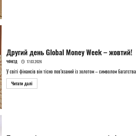
about
Що
насправді
стоїть
за
порадами
блогерів
та
реклами
про
гроші?
Другий день Global Money Week – жовтий!
ЧФКТД
17.03.2026
У світі фінансів він тісно пов’язаний із золотом – символом багатства
Read
Читати далі
more
about
Другий
день
Global
Money
Week
–
жовтий!