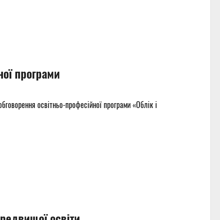
ної програми
обговорення освітньо-професійної програми «Облік і
ередвищої освіти