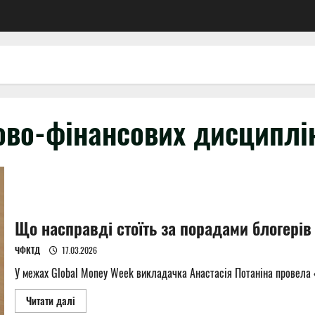
ово-фінансових дисциплі
Що насправді стоїть за порадами блогерів
ЧФКТД
17.03.2026
У межах Global Money Week викладачка Анастасія Потаніна провела «S
Read
Читати далі
more