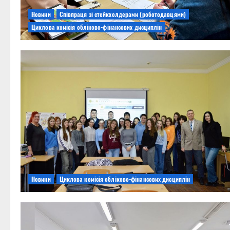
Новини
Співпраця зі стейкхолдерами (роботодавцями)
Циклова комісія обліково-фінансових дисциплін
Новини
Циклова комісія обліково-фінансових дисциплін