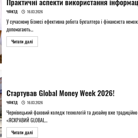
Практичні аспекти використання інформац
ЧФКТД
16.03.2026
У сучасному бізнесі ефективна робота бухгалтера і фінансиста немож
допомагають...
Read
Читати далі
more
about
Практичні
аспекти
використання
інформаційних
систем
в
роботі
підприємства
Стартував Global Money Week 2026!
ЧФКТД
16.03.2026
Чернівецький фаховий коледж технологій та дизайну вже традиційно
«ЯСКРАВИЙ GLOBAL...
Read
Читати далі
more