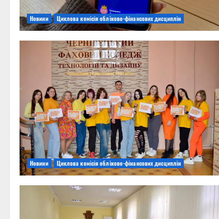
Новини
Циклова комісія обліково-фінансових дисциплін
Новини
Циклова комісія обліково-фінансових дисциплін