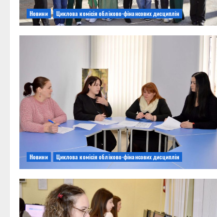
Новини
Циклова комісія обліково-фінансових дисциплін
Новини
Циклова комісія обліково-фінансових дисциплін