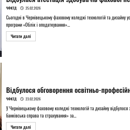
ЧФКТД
25.02.2026
Сьогодні в Чернівецькому фаховому коледжі технологій та дизайну у
програми «Облік і оподаткування»...
Read
Читати далі
more
about
Відбулася
атестація
здобувачів
фахової
передвищої
освіти
Відбулося обговорення освітньо-професій
ЧФКТД
23.02.2026
У Чернівецькому фаховому коледжі технологій та дизайну відбулося 
банківська справа та страхування» за...
Read
Читати далі