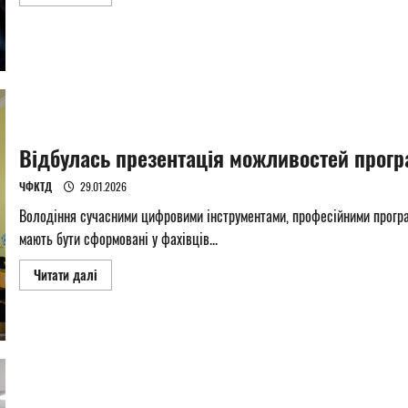
more
about
Відбулося
обговорення
освітньо-
професійної
програми
Відбулась презентація можливостей прогр
ЧФКТД
29.01.2026
Володіння сучасними цифровими інструментами, професійними програ
мають бути сформовані у фахівців...
Read
Читати далі
more
about
Відбулась
презентація
можливостей
програми
M.E.Doc