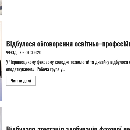
about
Стартував
Global
Money
Week
2026!
Відбулося обговорення освітньо–професій
ЧФКТД
06.03.2026
У Чернівецькому фаховому коледжі технологій та дизайну відбулося 
оподаткування». Робоча група у...
Read
Читати далі
more
about
Відбулося
обговорення
освітньо–
професійної
програми
Відбулася атестація здобувачів фахової п