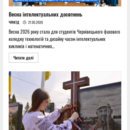
Весна інтелектуальних досягнень
ЧФКТД
21.05.2026
Весна 2026 року стала для студентів Чернівецького фахового
коледжу технологій та дизайну часом інтелектуальних
викликів і математичних...
Read
Читати далі
more
about
Весна
інтелектуальних
досягнень