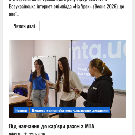
Всеукраїнська інтернет-олімпіада «На Урок» (Весна 2026), до
якої...
Read
Читати далі
more
about
Студенти
коледжу
–
переможці
Всеукраїнських
інтернет–
олімпіад
Новини
Циклова комісія обліково-фінансових дисциплін
Від навчання до кар’єри разом з МТА
ЧФКТД
22.05.2026