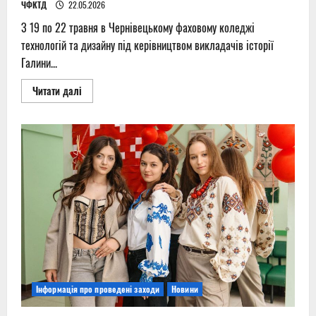
ЧФКТД
22.05.2026
З 19 по 22 травня в Чернівецькому фаховому коледжі
технологій та дизайну під керівництвом викладачів історії
Галини...
Read
Читати далі
more
about
Про
Петлюру
–
мовою
молоді
Інформація про проведені заходи
Новини