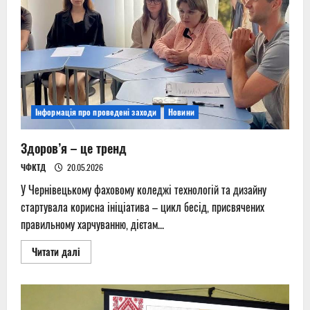
Інформація про проведені заходи
Новини
Здоров’я – це тренд
ЧФКТД
20.05.2026
У Чернівецькому фаховому коледжі технологій та дизайну
стартувала корисна ініціатива – цикл бесід, присвячених
правильному харчуванню, дієтам...
Read
Читати далі
more
about
Здоров’я
–
це
тренд