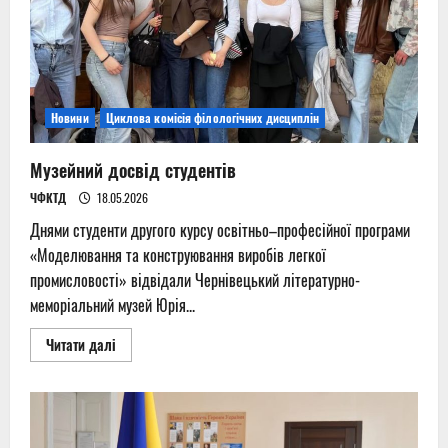
Новини
Циклова комісія філологічних дисциплін
Музейний досвід студентів
ЧФКТД
18.05.2026
Днями студенти другого курсу освітньо–професійної програми
«Моделювання та конструювання виробів легкої
промисловості» відвідали Чернівецький літературно-
меморіальний музей Юрія...
Read
Читати далі
more
about
Музейний
досвід
студентів