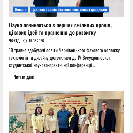
Новини
Циклова комісія обліково-фінансових дисциплін
Наука починається з перших сміливих кроків,
цікавих ідей та прагнення до розвитку
ЧФКТД
19.05.2026
19 травня здобувачі освіти Чернівецького фахового коледжу
технологій та дизайну долучилися до ІV Всеукраїнської
студентської науково-практичної конференції...
Read
Читати далі
more
about
Наука
починається
з
перших
сміливих
кроків,
цікавих
ідей
та
прагнення
до