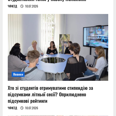
ЧФКТД
10.07.2026
Новини
Хто зі студентів отримуватиме стипендію за
підсумками літньої сесії? Оприлюднено
підсумкові рейтинги
ЧФКТД
10.07.2026