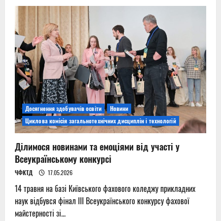
Участь
викладачів
у
Фаховому
методичному
обʼєднанні
Досягнення здобувачів освіти
Новини
Циклова комісія загальнотехнічних дисциплін і технологій
Ділимося новинами та емоціями від участі у
Всеукраїнському конкурсі
ЧФКТД
17.05.2026
14 травня на базі Київського фахового коледжу прикладних
наук відбувся фінал ІІІ Всеукраїнського конкурсу фахової
майстерності зі...