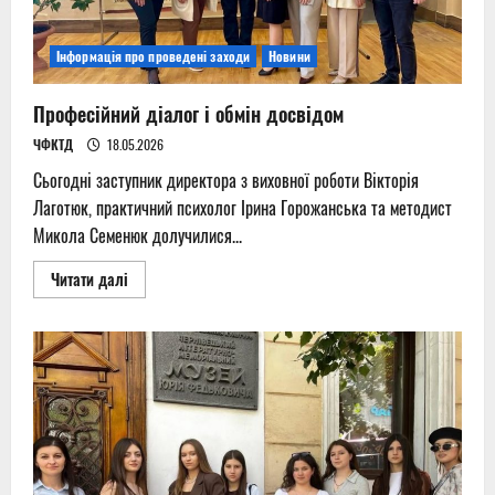
розвитку
Інформація про проведені заходи
Новини
Професійний діалог і обмін досвідом
ЧФКТД
18.05.2026
Сьогодні заступник директора з виховної роботи Вікторія
Лаготюк, практичний психолог Ірина Горожанська та методист
Микола Семенюк долучилися...
Read
Читати далі
more
about
Професійний
діалог
і
обмін
досвідом