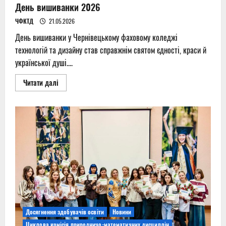
День вишиванки 2026
ЧФКТД
21.05.2026
День вишиванки у Чернівецькому фаховому коледжі
технологій та дизайну став справжнім святом єдності, краси й
української душі....
Read
Читати далі
more
about
День
вишиванки
2026
Досягнення здобувачів освіти
Новини
Циклова комісія природничо-математичних дисциплін