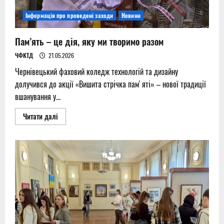
Інформація про проведені заходи
Новини
Пам’ять – це дія, яку ми творимо разом
ЧФКТД
21.05.2026
Чернівецький фаховий коледж технологій та дизайну
долучився до акції «Вишита стрічка памʼяті» – нової традиції
вшанування у...
Read
Читати далі
more
about
Пам’ять
–
це
дія,
яку
ми
творимо
разом