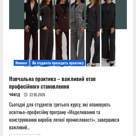
війни
Новини
Як студенти проходять практику
Навчальна практика – важливий етап
професійного становлення
ЧФКТД
22.05.2026
Сьогодні для студентів третього курсу, які опановують
освітньо–професійну програму «Моделювання та
конструювання виробів легкої промисловості», завершився
важливий...