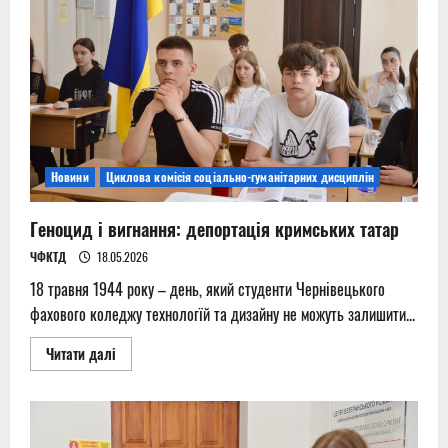
Новини
Циклова комісія соціально-гуманітарних дисциплін
Геноцид і вигнання: депортація кримських татар
ЧФКТД
18.05.2026
18 травня 1944 року – день, який студенти Чернівецького
фахового коледжу технологїй та дизайну не можуть залишити...
Read
Читати далі
more
about
Геноцид
і
вигнання:
депортація