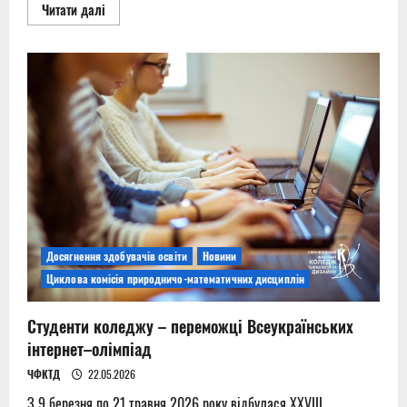
Read
Читати далі
more
about
Навчальна
практика
–
важливий
етап
професійного
становлення
Досягнення здобувачів освіти
Новини
Циклова комісія природничо-математичних дисциплін
Студенти коледжу – переможці Всеукраїнських
інтернет–олімпіад
ЧФКТД
22.05.2026
З 9 березня по 21 травня 2026 року відбулася XXVIII