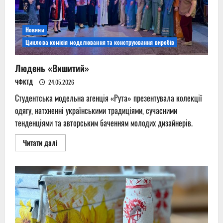
Новини
Циклова комісія моделювання та конструювання виробів
Людень «Вишитий»
ЧФКТД
24.05.2026
Студентська модельна агенція «Рута» презентувала колекції
одягу, натхненні українськими традиціями, сучасними
тенденціями та авторським баченням молодих дизайнерів.
Read
Читати далі
more
about
Людень
«Вишитий»