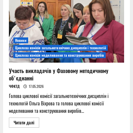
кримських
татар
Новини
Циклова комісія загальнотехнічних дисциплін і технологій
Циклова комісія моделювання та конструювання виробів
Участь викладачів у Фаховому методичному
обʼєднанні
ЧФКТД
17.05.2026
Голова циклової комісії загальнотехнічних дисциплін і
технологій Ольга Віхрова та голова циклової комісії
моделювання та конструювання виробів...
Read
Читати далі
more
about