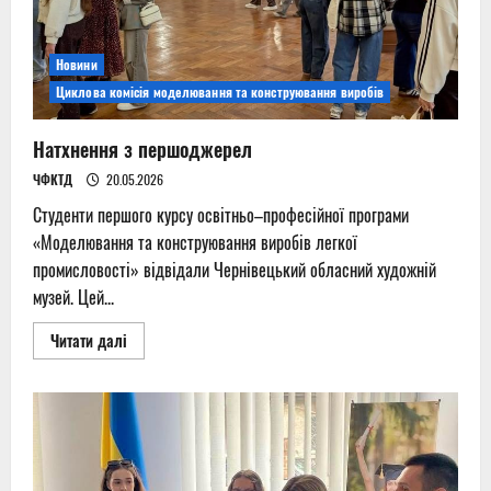
Новини
Циклова комісія моделювання та конструювання виробів
Натхнення з першоджерел
ЧФКТД
20.05.2026
Студенти першого курсу освітньо–професійної програми
«Моделювання та конструювання виробів легкої
промисловості» відвідали Чернівецький обласний художній
музей. Цей...
Read
Читати далі
more
about
Натхнення
з
першоджерел