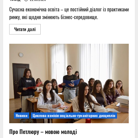
Сучасна економічна освіта – це постійний діалог із практиками
ринку, які щодня змінюють бізнес-середовище.
Read
Читати далі
more
about
Від
навчання
до
кар’єри
разом
з
МТА
Новини
Циклова комісія соціально-гуманітарних дисциплін
Про Петлюру – мовою молоді