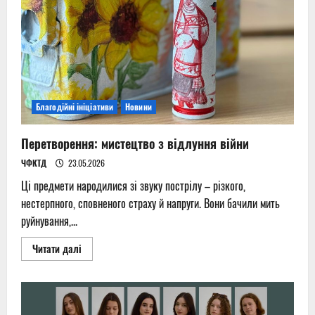
Благодійні ініціативи
Новини
Перетворення: мистецтво з відлуння війни
ЧФКТД
23.05.2026
Ці предмети народилися зі звуку пострілу – різкого,
нестерпного, сповненого страху й напруги. Вони бачили мить
руйнування,...
Read
Читати далі
more
about
Перетворення:
мистецтво
з
відлуння