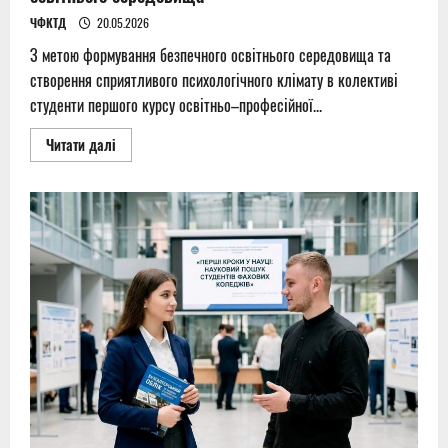
ЧФКТД
20.05.2026
З метою формування безпечного освітнього середовища та
створення сприятливого психологічного клімату в колективі
студенти першого курсу освітньо–професійної...
Read
Читати далі
more
about
Сила
слова
і
дії:
формування
безпечного
освітнього
середовища