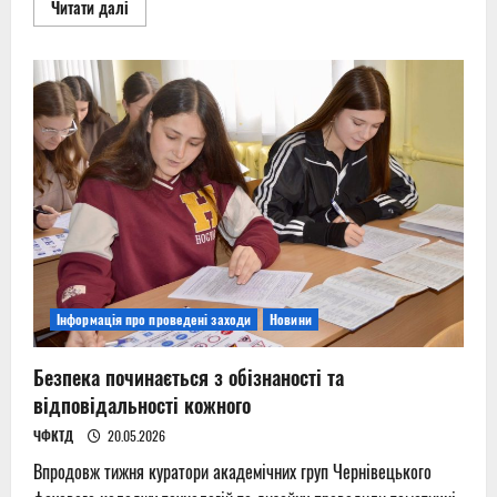
Read
Читати далі
more
about
Краєзнавство
в
сучасній
освіті:
професійний
діалог
Інформація про проведені заходи
Новини
Безпека починається з обізнаності та
відповідальності кожного
ЧФКТД
20.05.2026
Впродовж тижня куратори академічних груп Чернівецького