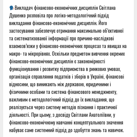
Викладач фінансово-економічних дисциплін Світлана
Душенко розповіла про логіко-методологічний підхід
викладання фінансово-економічних дисциплін. Його
застосування забезпечує отримання максимально об’єктивної
та систематизованої інформації про причино-наслідкові
взаємозв’язки у фінансово-економічних процесах та явищах на
макро- та мікрорівнях. Оскільки предметом вивчення окремих
фінансово-економічних дисциплін є закономірності
функціонування і розвитку підприємства в ринкових умовах,
організація справляння податків і зборів в Україні, фінансові
відносини, що виникають між державою, юридичними і
фізичними особами та система фінансового менеджменту,
важливим є методологічний підхід до їх викладання, що
реалізується через систему методів пізнання і практичної
діяльності. При цьому, з досвіду Світлани Анатоліївни, у
фінансово-економічному навчанні концептуального значення
набуває саме системний підхід до здобуття знань та навичок.