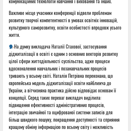
комунікаційних технологій навчання і виховання та інших.
Важливе місце учасники конференції відвели проблемам
розвитку творчої компетентності в умовах освітніх інновацій,
культурного саморозвитку, освіти особистості впродовж усього
життя.
На думку викладача Наталії Стахової, застосування
діджиталізації в освіті є одним з основних векторів розвитку
цілої сфери життєдіяльності суспільства, адже процеси
вдосконалення навчальних і позанавчальних процесів
тривають у всьому світі. Наталія Петрівна переконана, що
європейська модель діджиталізації освіти найближча до
України, а вітчизняна практика дійсно відповідає основам її
концепції. Серед таких переваг викладач виділила:
підвищення ефективності адміністративних процесів,
інтеграцію звичайної та оцифрованої системи записів для
більш швидкого пошуку, покращення доступності та сприяння
кращому обміну інформацією по всьому світу і можливість