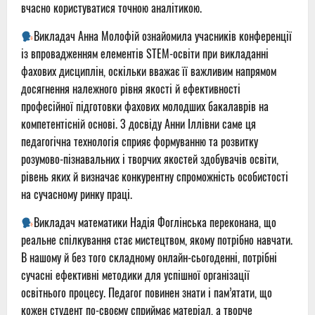
вчасно користуватися точною аналітикою.
Викладач Анна Молофій ознайомила учасників конференції
із впровадженням елементів STEM-освіти при викладанні
фахових дисциплін, оскільки вважає її важливим напрямом
досягнення належного рівня якості й ефективності
професійної підготовки фахових молодших бакалаврів на
компетентісній основі. З досвіду Анни Іллівни саме ця
педагогічна технологія сприяє формуванню та розвитку
розумово-пізнавальних і творчих якостей здобувачів освіти,
рівень яких й визначає конкурентну спроможність особистості
на сучасному ринку праці.
Викладач математики Надія Фоглінська переконана, що
реальне спілкування стає мистецтвом, якому потрібно навчати.
В нашому й без того складному онлайн-сьогоденні, потрібні
сучасні ефективні методики для успішної організації
освітнього процесу. Педагог повинен знати і пам’ятати, що
кожен студент по-своєму сприймає матеріал, а творче