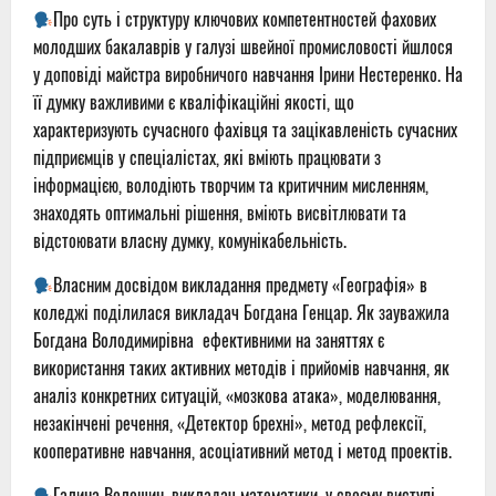
Про суть і структуру ключових компетентностей фахових
молодших бакалаврів у галузі швейної промисловості йшлося
у доповіді майстра виробничого навчання Ірини Нестеренко. На
її думку важливими є кваліфікаційні якості, що
характеризують сучасного фахівця та зацікавленість сучасних
підприємців у спеціалістах, які вміють працювати з
інформацією, володіють творчим та критичним мисленням,
знаходять оптимальні рішення, вміють висвітлювати та
відстоювати власну думку, комунікабельність.
Власним досвідом викладання предмету «Географія» в
коледжі поділилася викладач Богдана Генцар. Як зауважила
Богдана Володимирівна ефективними на заняттях є
використання таких активних методів і прийомів навчання, як
аналіз конкретних ситуацій, «мозкова атака», моделювання,
незакінчені речення, «Детектор брехні», метод рефлексії,
кооперативне навчання, асоціативний метод і метод проектів.
Галина Волошин, викладач математики, у своєму виступі