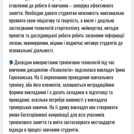
ставлення до роботи й навчання – запорука ефективного
заняття. Необхідно давати студентам можливість максимально
проявити свою ініціативу та творчість, а вміле і доцільне
застосування технологій сторітеллінгу, мейкерства, методів
проєктів та дослідницької роботи робить засвоєння інформації
легким, невимушеним, міцним і водночас мотивує студентів до
пізнавальної діяльності.
Досвідом використання тренінгових технологій під час
вивчення дисципліни «Психологія» поділилася викладач Ірина
Горожанська. На її переконання проведення навчального
тренінгу, або його елементів, залишається нетрадиційною
формою викладання і є досить складною в підготовці та
проведенні, оскільки потребує наявності у викладача
тренерських навичок. На її думку викладач має створювати
умови багаторівневої комунікації для всіх учасників
тренінгового заняття та вміти застосовувати нестандартні
підходи в процесі навчання студентів.