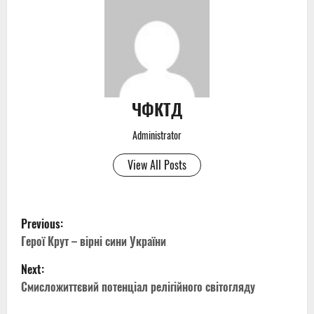
ЧФКТД
Administrator
View All Posts
P
Previous:
o
Герої Крут – вірні сини України
Next:
s
Смисложиттєвий потенціал релігійного світогляду
t