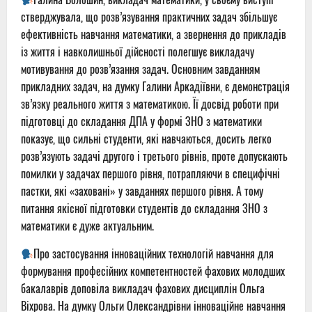
стверджувала, що розв’язування практичних задач збільшує
ефективність навчання математики, а звернення до прикладів
із життя і навколишньої дійсності полегшує викладачу
мотивування до розв’язання задач. Основним завданням
прикладних задач, на думку Галини Аркадіївни, є демонстрація
зв’язку реального життя з математикою. Її досвід роботи при
підготовці до складання ДПА у формі ЗНО з математики
показує, що сильні студенти, які навчаються, досить легко
розв’язують задачі другого і третього рівнів, проте допускають
помилки у задачах першого рівня, потрапляючи в специфічні
пастки, які «заховані» у завданнях першого рівня. А тому
питання якісної підготовки студентів до складання ЗНО з
математики є дуже актуальним.
Про застосування інноваційних технологій навчання для
формування професійних компетентностей фахових молодших
бакалаврів доповіла викладач фахових дисциплін Ольга
Віхрова. На думку Ольги Олександрівни інноваційне навчання