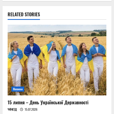
n
RELATED STORIES
a
v
i
g
a
t
i
Новини
o
n
15 липня – День Української Державності
ЧФКТД
15.07.2026