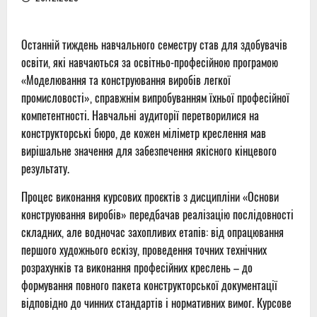
Останній тиждень навчального семестру став для здобувачів
освіти, які навчаються за освітньо-професійною програмою
«Моделювання та конструювання виробів легкої
промисловості», справжнім випробуванням їхньої професійної
компетентності. Навчальні аудиторії перетворилися на
конструкторські бюро, де кожен міліметр креслення мав
вирішальне значення для забезпечення якісного кінцевого
результату.
Процес виконання курсових проєктів з дисципліни «Основи
конструювання виробів» передбачав реалізацію послідовності
складних, але водночас захопливих етапів: від опрацювання
першого художнього ескізу, проведення точних технічних
розрахунків та виконання професійних креслень – до
формування повного пакета конструкторської документації
відповідно до чинних стандартів і нормативних вимог. Курсове