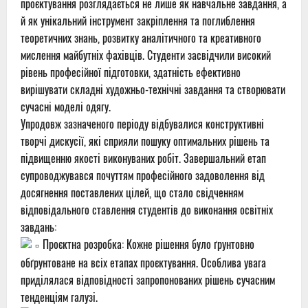
проєктування розглядається не лише як навчальне завдання, а
й як унікальний інструмент закріплення та поглиблення
теоретичних знань, розвитку аналітичного та креативного
мислення майбутніх фахівців. Студенти засвідчили високий
рівень професійної підготовки, здатність ефективно
вирішувати складні художньо-технічні завдання та створювати
сучасні моделі одягу.
Упродовж зазначеного періоду відбувалися конструктивні
творчі дискусії, які сприяли пошуку оптимальних рішень та
підвищенню якості виконуваних робіт. Завершальний етап
супроводжувався почуттям професійного задоволення від
досягнення поставлених цілей, що стало свідченням
відповідального ставлення студентів до виконання освітніх
завдань:
Проєктна розробка: Кожне рішення було ґрунтовно
обґрунтоване на всіх етапах проєктування. Особлива увага
приділялася відповідності запропонованих рішень сучасним
тенденціям галузі.