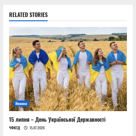
a
RELATED STORIES
v
i
g
a
t
i
o
Новини
n
15 липня – День Української Державності
ЧФКТД
15.07.2026