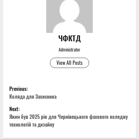
ЧФКТД
Administrator
View All Posts
P
Previous:
o
Коляда для Захисника
Next:
s
Яким був 2025 рік для Чернівецького фахового коледжу
t
технологій та дизайну
n