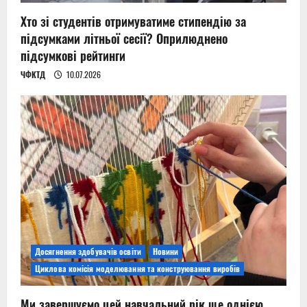
Хто зі студентів отримуватиме стипендію за
підсумками літньої сесії? Оприлюднено
підсумкові рейтинги
ЧФКТД
10.07.2026
Досягнення здобувачів освіти
Новини
Циклова комісія моделювання та конструювання виробів
Ми завершуємо цей навчальний рік ще однією