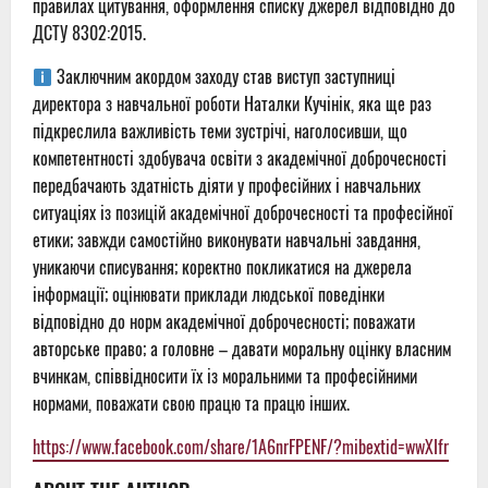
правилах цитування, оформлення списку джерел відповідно до
ДСТУ 8302:2015.
Заключним акордом заходу став виступ заступниці
директора з навчальної роботи Наталки Кучінік, яка ще раз
підкреслила важливість теми зустрічі, наголосивши, що
компетентності здобувача освіти з академічної доброчесності
передбачають здатність діяти у професійних і навчальних
ситуаціях із позицій академічної доброчесності та професійної
етики; завжди самостійно виконувати навчальні завдання,
уникаючи списування; коректно покликатися на джерела
інформації; оцінювати приклади людської поведінки
відповідно до норм академічної доброчесності; поважати
авторське право; а головне – давати моральну оцінку власним
вчинкам, співвідносити їх із моральними та професійними
нормами, поважати свою працю та працю інших.
https://www.facebook.com/share/1A6nrFPENF/?mibextid=wwXIfr