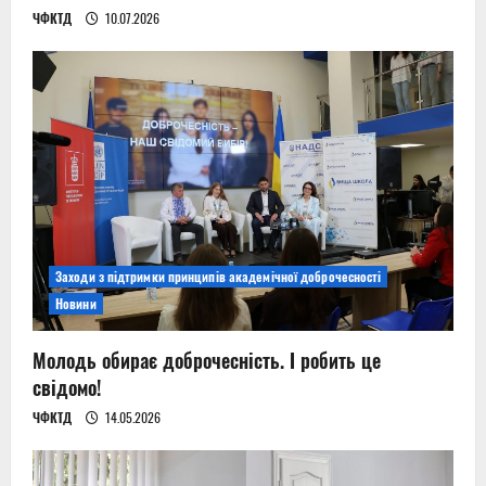
n
ЧФКТД
10.07.2026
Заходи з підтримки принципів академічної доброчесності
Новини
Молодь обирає доброчесність. І робить це
свідомо!
ЧФКТД
14.05.2026