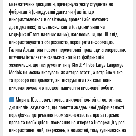
математичних дисциплін, привернула увагу студентів до
фабрикацій (вигадуванні даних чи фактів, що
використовуються в освітньому процесі або наукових
дослідженнях) та фальсифікацій (свідомій зміні чи
модифікації вже наявних даних), наголосивши, що ШІ слід
використовувати з обережністю, перевіряти інформацію.
Галина Аркадіївна навела переконливі приклади згенерованих
штучним інтелектом фальсифікацій та фабрикацій,
зазначивши, що інструменти типу ChatGPT або Large Language
Models не можна вказувати як автора статті, а потрібно чітко
та прозоро повідомляти, які інструменти і як саме вони
використовували в процесі написання письмової роботи.
Марина Юзефович, голова циклової комісії філологічних
дисциплін, зауважила, що поняття академічної доброчесності
передбачає дотримання норм законодавства про авторське
право та необхідність посилання на джерела інформації у разі
використання ідей, тверджень, відомостей, тому зупинилась на