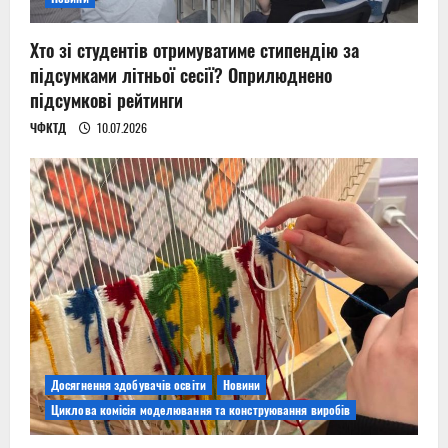
Хто зі студентів отримуватиме стипендію за
підсумками літньої сесії? Оприлюднено
підсумкові рейтинги
ЧФКТД
10.07.2026
Досягнення здобувачів освіти
Новини
Циклова комісія моделювання та конструювання виробів