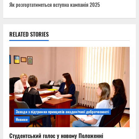
s
Як розгортатиметься вступна кампанія 2025
t
n
RELATED STORIES
a
v
i
g
a
t
Заходи з підтримки принципів академічної доброчесності
i
Новини
o
Студентський голос у новому Положенні