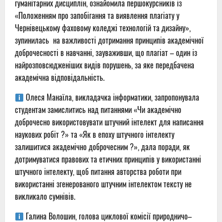
гуманітарних дисциплін, ознайомила першокурсників із
«Положенням про запобігання та виявлення плагіату у
Чернівецькому фаховому коледжі технологій та дизайну»,
зупинилась
на важливості дотримання принципів академічної
доброчесності в навчанні, зауваживши, що плагіат – один із
найрозповсюдженіших видів порушень, за яке передбачена
академічна відповідальність.
Олеся Манаїла, викладачка інформатики, запропонувала
студентам замислитись над питаннями «Чи академічно
доброчесно використовувати штучний інтелект для написання
наукових робіт ?» та «Як в епоху штучного інтелекту
залишитися академічно доброчесним ?», дала поради, як
дотримуватися правових та етичних принципів у використанні
штучного інтелекту, щоб питання авторства роботи при
використанні згенерованого штучним інтелектом тексту не
викликало сумнівів.
Галина Волошин, голова циклової комісії природничо–