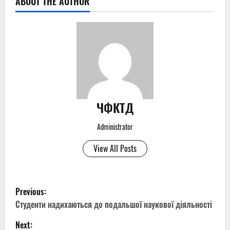
ABOUT THE AUTHOR
ЧФКТД
Administrator
View All Posts
P
Previous:
o
Студенти надихаються до подальшої наукової діяльності
Next: